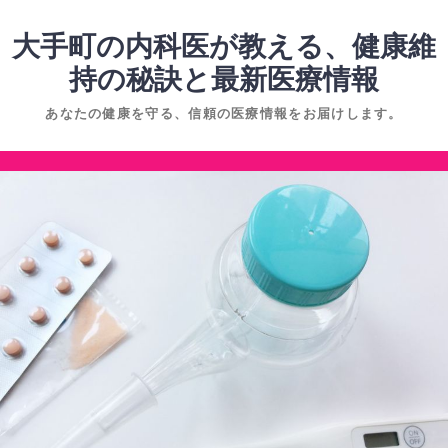
コ
ン
大手町の内科医が教える、健康維
テ
持の秘訣と最新医療情報
ン
あなたの健康を守る、信頼の医療情報をお届けします。
ツ
へ
コ
ス
ン
キ
テ
ッ
ン
プ
ツ
へ
ス
キ
ッ
プ