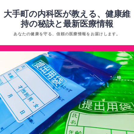
コ
ン
大手町の内科医が教える、健康維
テ
持の秘訣と最新医療情報
ン
あなたの健康を守る、信頼の医療情報をお届けします。
ツ
へ
コ
ス
ン
キ
テ
ッ
ン
プ
ツ
へ
ス
キ
ッ
プ