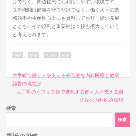
けでなく、周辺住民にも利用しやすい環境です。
医療機関は健康を守るだけでなく、働く人々の業
務効率や生産性向上にも貢献しており、街の発展
とともにその役割と重要性は今後も拡大していく
と考えられます。
、
、
内科
医療
大手町
医療
投
大手町で働く人を支える先進的な内科医療と健康
稿
経営の現在形
ナ
大手町のオフィス街で進化する働く人を支える最
ビ
先端の内科医療環境
ゲ
検索
ー
シ
検索
ョ
ン