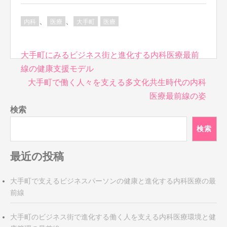
、
、
内科
医療
大手町
医療
投
大手町にみるビジネス街と進化する内科医療最前
稿
線の健康支援モデル
ナ
大手町で働く人々を支える多文化共生時代の内科
ビ
医療最前線の姿
ゲ
検索
ー
シ
検索
ョ
ン
最近の投稿
大手町で支えるビジネスパーソンの健康と進化する内科医療の最
前線
大手町のビジネス街で進化する働く人を支える内科医療環境と健