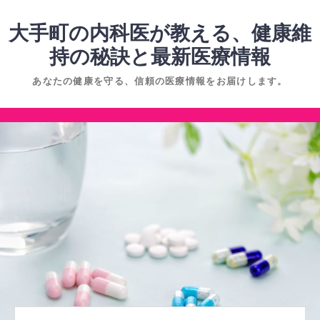
コ
ン
大手町の内科医が教える、健康維
テ
持の秘訣と最新医療情報
ン
あなたの健康を守る、信頼の医療情報をお届けします。
ツ
へ
コ
ス
ン
キ
テ
ッ
ン
プ
ツ
へ
ス
キ
ッ
プ