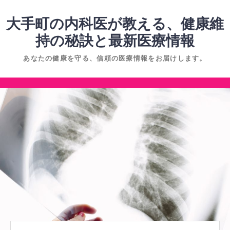
コ
ン
大手町の内科医が教える、健康維
テ
持の秘訣と最新医療情報
ン
あなたの健康を守る、信頼の医療情報をお届けします。
ツ
へ
コ
ス
ン
キ
テ
ッ
ン
プ
ツ
へ
ス
キ
ッ
プ