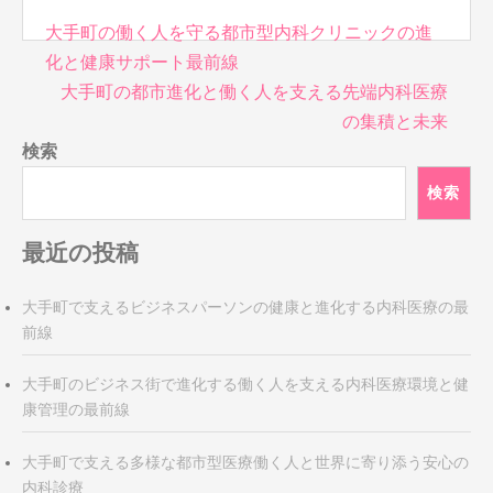
投
大手町の働く人を守る都市型内科クリニックの進
稿
化と健康サポート最前線
ナ
大手町の都市進化と働く人を支える先端内科医療
ビ
の集積と未来
ゲ
検索
ー
シ
検索
ョ
ン
最近の投稿
大手町で支えるビジネスパーソンの健康と進化する内科医療の最
前線
大手町のビジネス街で進化する働く人を支える内科医療環境と健
康管理の最前線
大手町で支える多様な都市型医療働く人と世界に寄り添う安心の
内科診療