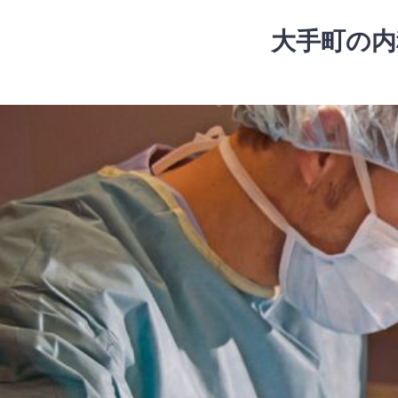
コ
ン
大手町の内
テ
ン
ツ
コ
へ
ン
ス
テ
キ
ン
ッ
ツ
プ
へ
ス
キ
ッ
プ