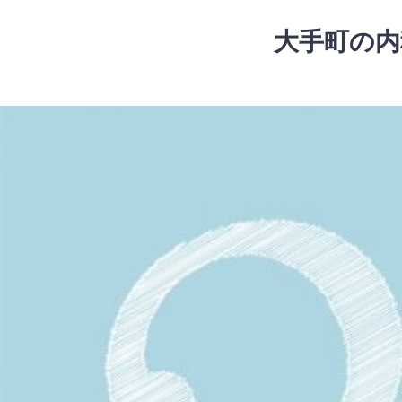
コ
ン
大手町の内
テ
ン
ツ
コ
へ
ン
ス
テ
キ
ン
ッ
ツ
プ
へ
ス
キ
ッ
プ