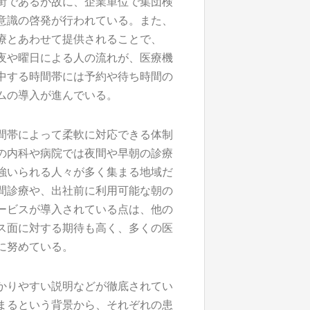
街であるが故に、企業単位で集団検
意識の啓発が行われている。また、
療とあわせて提供されることで、
夜や曜日による人の流れが、医療機
中する時間帯には予約や待ち時間の
ムの導入が進んでいる。
間帯によって柔軟に対応できる体制
の内科や病院では夜間や早朝の診療
強いられる人々が多く集まる地域だ
間診療や、出社前に利用可能な朝の
ービスが導入されている点は、他の
ス面に対する期待も高く、多くの医
に努めている。
かりやすい説明などが徹底されてい
まるという背景から、それぞれの患