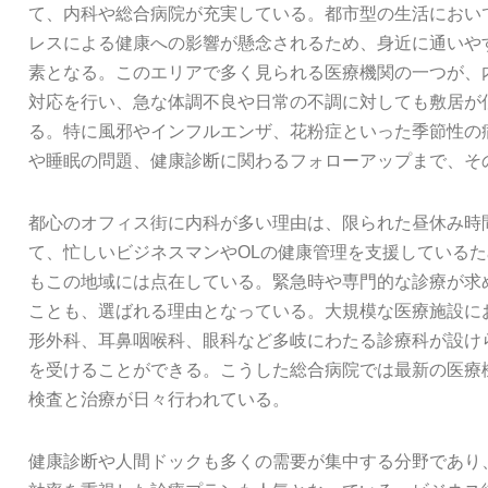
て、内科や総合病院が充実している。都市型の生活におい
レスによる健康への影響が懸念されるため、身近に通いや
素となる。このエリアで多く見られる医療機関の一つが、
対応を行い、急な体調不良や日常の不調に対しても敷居が
る。特に風邪やインフルエンザ、花粉症といった季節性の
や睡眠の問題、健康診断に関わるフォローアップまで、そ
都心のオフィス街に内科が多い理由は、限られた昼休み時
て、忙しいビジネスマンやOLの健康管理を支援している
もこの地域には点在している。緊急時や専門的な診療が求
ことも、選ばれる理由となっている。大規模な医療施設に
形外科、耳鼻咽喉科、眼科など多岐にわたる診療科が設け
を受けることができる。こうした総合病院では最新の医療
検査と治療が日々行われている。
健康診断や人間ドックも多くの需要が集中する分野であり