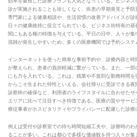
効率を重視した診療プランも人気となっている。ビジネス
診が実施されることも珍しくなく、疾患の早期発見と予防
専門家による健康相談や、生活習慣の改善アドバイスが診
日々の健康維持に役立てられている。ビジネス街特有の昼
関にもある種の特徴を与えている。平日の日中、人々が集
混雑が発生しやすいため、多くの医療機関では予約システ
インターネットを使った簡単な事前予約や、診療内容と時
が整えられ、患者の負担軽減に繋がっている。また、一部
にも力を入れている。これは、残業や不規則な勤務時間を
からこそ生まれた特性といえる。会社帰りに受診できる夜
診察枠の確保など、利用者のライフスタイルに合わせたサ
エリアに比べて注目すべき特徴である。医療の質やサービ
療従事者がホスピタリティやプライバシーに配慮した診療
例えば受付や診察室での待ち時間短縮工夫や、診療時のわ
ることが多い。これは都心で多様な価値観を持つ人々が集